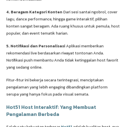
4. Beragam Kategori Konten
Dari sesi santai ngobrol, cover
lagu, dance performance, hingga game interaktif, pilihan
konten sangat beragam. Ada ruang khusus untuk pemula, host
populer, dan event tematik harian.
5. Notifikasi dan Personalisasi
Aplikasi memberikan
rekomendasi live berdasarkan riwayat tontonan Anda.
Notifikasi push membantu Anda tidak ketinggalan host favorit
yang sedang online.
Fitur-fitur ini bekerja secara terintegrasi, menciptakan
pengalaman yang lebih engaging dibandingkan platform
serupa yang hanya fokus pada visual semata.
Hot51 Host Interaktif: Yang Membuat
Pengalaman Berbeda
Salah satu kekuatan terbesar
Hot51
adalah kualitas host-nya.