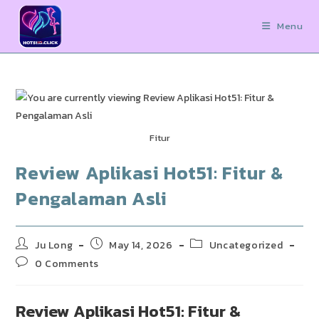
Skip
to
Menu
content
Fitur
Review Aplikasi Hot51: Fitur &
Pengalaman Asli
Post
Post
Post
Ju Long
May 14, 2026
Uncategorized
author:
published:
category:
Post
0 Comments
comments:
Review Aplikasi Hot51: Fitur &