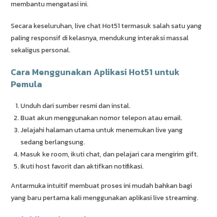
membantu mengatasi ini.
Secara keseluruhan, live chat Hot51 termasuk salah satu yang
paling responsif di kelasnya, mendukung interaksi massal
sekaligus personal.
Cara Menggunakan Aplikasi Hot51 untuk
Pemula
Unduh dari sumber resmi dan instal.
Buat akun menggunakan nomor telepon atau email.
Jelajahi halaman utama untuk menemukan live yang
sedang berlangsung.
Masuk ke room, ikuti chat, dan pelajari cara mengirim gift.
Ikuti host favorit dan aktifkan notifikasi.
Antarmuka intuitif membuat proses ini mudah bahkan bagi
yang baru pertama kali menggunakan aplikasi live streaming.