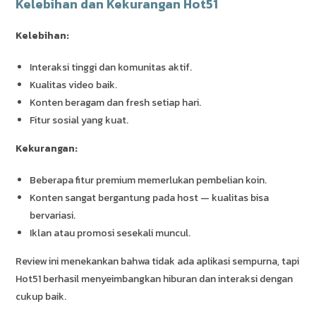
Kelebihan dan Kekurangan Hot51
Kelebihan:
Interaksi tinggi dan komunitas aktif.
Kualitas video baik.
Konten beragam dan fresh setiap hari.
Fitur sosial yang kuat.
Kekurangan:
Beberapa fitur premium memerlukan pembelian koin.
Konten sangat bergantung pada host — kualitas bisa
bervariasi.
Iklan atau promosi sesekali muncul.
Review ini menekankan bahwa tidak ada aplikasi sempurna, tapi
Hot51 berhasil menyeimbangkan hiburan dan interaksi dengan
cukup baik.