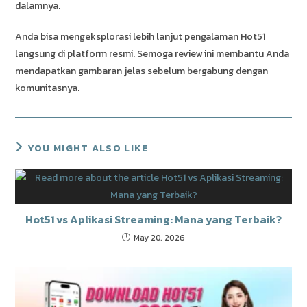
dalamnya.
Anda bisa mengeksplorasi lebih lanjut pengalaman Hot51
langsung di platform resmi. Semoga review ini membantu Anda
mendapatkan gambaran jelas sebelum bergabung dengan
komunitasnya.
YOU MIGHT ALSO LIKE
Hot51 vs Aplikasi Streaming: Mana yang Terbaik?
May 20, 2026