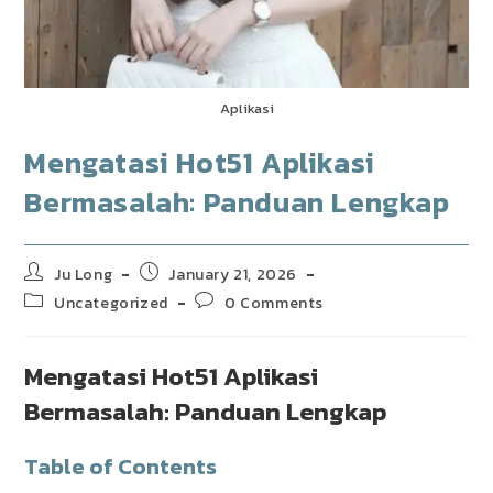
Aplikasi
Mengatasi Hot51 Aplikasi
Bermasalah: Panduan Lengkap
Post
Post
Ju Long
January 21, 2026
author:
published:
Post
Post
Uncategorized
0 Comments
category:
comments:
Mengatasi Hot51 Aplikasi
Bermasalah: Panduan Lengkap
Table of Contents