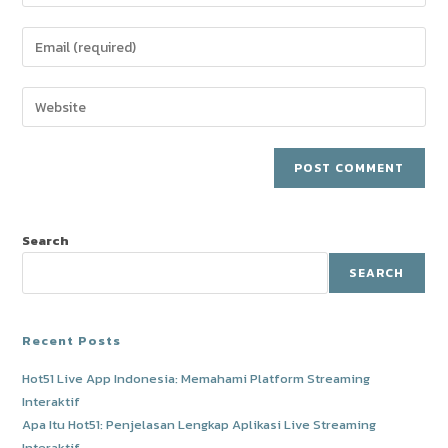
your
name
Enter
or
your
username
email
Enter
to
address
your
comment
to
website
comment
URL
(optional)
Search
SEARCH
Recent Posts
Hot51 Live App Indonesia: Memahami Platform Streaming
Interaktif
Apa Itu Hot51: Penjelasan Lengkap Aplikasi Live Streaming
Interaktif