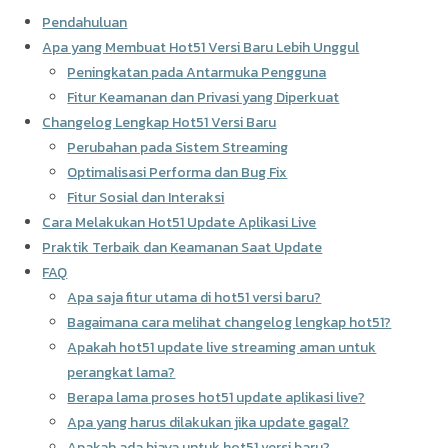
Pendahuluan
Apa yang Membuat Hot51 Versi Baru Lebih Unggul
Peningkatan pada Antarmuka Pengguna
Fitur Keamanan dan Privasi yang Diperkuat
Changelog Lengkap Hot51 Versi Baru
Perubahan pada Sistem Streaming
Optimalisasi Performa dan Bug Fix
Fitur Sosial dan Interaksi
Cara Melakukan Hot51 Update Aplikasi Live
Praktik Terbaik dan Keamanan Saat Update
FAQ
Apa saja fitur utama di hot51 versi baru?
Bagaimana cara melihat changelog lengkap hot51?
Apakah hot51 update live streaming aman untuk
perangkat lama?
Berapa lama proses hot51 update aplikasi live?
Apa yang harus dilakukan jika update gagal?
Apakah ada biaya untuk hot51 versi baru?