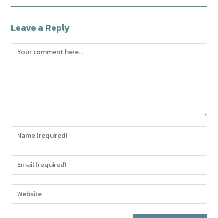
Leave a Reply
Comment
Enter
your
name
Enter
or
your
username
email
Enter
to
address
your
comment
to
website