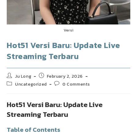
Versi
Hot51 Versi Baru: Update Live
Streaming Terbaru
Post
Post
Ju Long
February 2, 2026
author:
published:
Post
Post
Uncategorized
0 Comments
category:
comments:
Hot51 Versi Baru: Update Live
Streaming Terbaru
Table of Contents