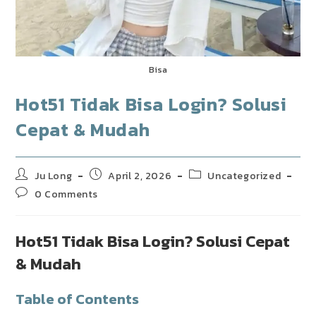
Bisa
Hot51 Tidak Bisa Login? Solusi
Cepat & Mudah
Post
Post
Post
Ju Long
April 2, 2026
Uncategorized
author:
published:
category:
Post
0 Comments
comments:
Hot51 Tidak Bisa Login? Solusi Cepat
& Mudah
Table of Contents