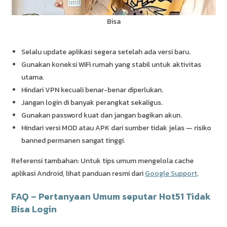
Bisa
Selalu update aplikasi segera setelah ada versi baru.
Gunakan koneksi WiFi rumah yang stabil untuk aktivitas
utama.
Hindari VPN kecuali benar-benar diperlukan.
Jangan login di banyak perangkat sekaligus.
Gunakan password kuat dan jangan bagikan akun.
Hindari versi MOD atau APK dari sumber tidak jelas — risiko
banned permanen sangat tinggi.
Referensi tambahan: Untuk tips umum mengelola cache
aplikasi Android, lihat panduan resmi dari
Google Support
.
FAQ – Pertanyaan Umum seputar Hot51 Tidak
Bisa Login