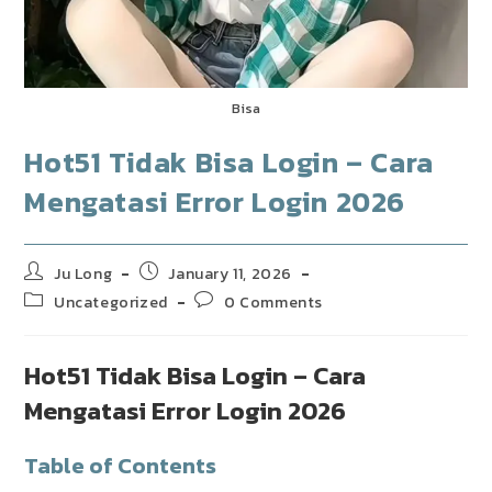
Bisa
Hot51 Tidak Bisa Login – Cara
Mengatasi Error Login 2026
Post
Post
Ju Long
January 11, 2026
author:
published:
Post
Post
Uncategorized
0 Comments
category:
comments:
Hot51 Tidak Bisa Login – Cara
Mengatasi Error Login 2026
Table of Contents