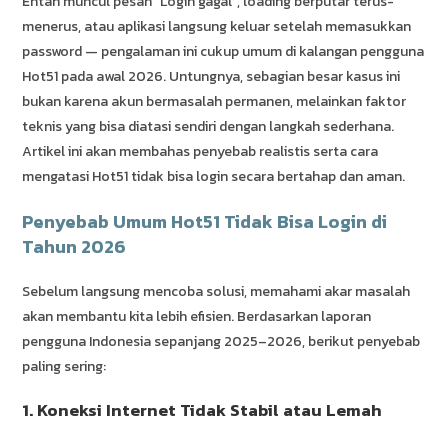
Entah muncul pesan “Login gagal”, loading berputar terus-
menerus, atau aplikasi langsung keluar setelah memasukkan
password — pengalaman ini cukup umum di kalangan pengguna
Hot51 pada awal 2026. Untungnya, sebagian besar kasus ini
bukan karena akun bermasalah permanen, melainkan faktor
teknis yang bisa diatasi sendiri dengan langkah sederhana.
Artikel ini akan membahas penyebab realistis serta cara
mengatasi Hot51 tidak bisa login secara bertahap dan aman.
Penyebab Umum Hot51 Tidak Bisa Login di
Tahun 2026
Sebelum langsung mencoba solusi, memahami akar masalah
akan membantu kita lebih efisien. Berdasarkan laporan
pengguna Indonesia sepanjang 2025–2026, berikut penyebab
paling sering:
1. Koneksi Internet Tidak Stabil atau Lemah