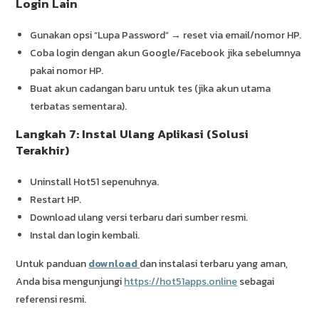
Login Lain
Gunakan opsi “Lupa Password” → reset via email/nomor HP.
Coba login dengan akun Google/Facebook jika sebelumnya
pakai nomor HP.
Buat akun cadangan baru untuk tes (jika akun utama
terbatas sementara).
Langkah 7: Instal Ulang Aplikasi (Solusi
Terakhir)
Uninstall Hot51 sepenuhnya.
Restart HP.
Download ulang versi terbaru dari sumber resmi.
Instal dan login kembali.
Untuk panduan
download
dan instalasi terbaru yang aman,
Anda bisa mengunjungi
https://hot51apps.online
sebagai
referensi resmi.