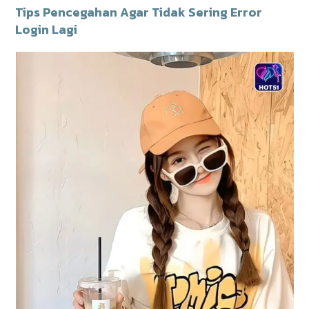
Tips Pencegahan Agar Tidak Sering Error
Login Lagi