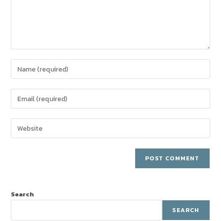
Enter
your
name
Enter
or
your
username
email
Enter
to
address
your
comment
to
website
comment
URL
(optional)
Search
SEARCH