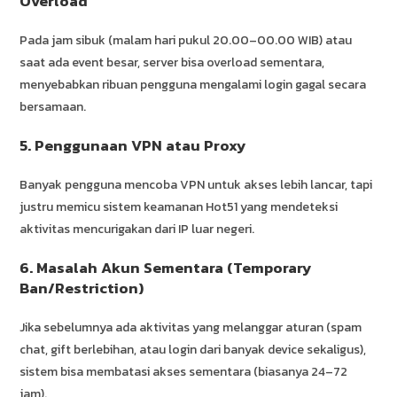
Overload
Pada jam sibuk (malam hari pukul 20.00–00.00 WIB) atau
saat ada event besar, server bisa overload sementara,
menyebabkan ribuan pengguna mengalami login gagal secara
bersamaan.
5. Penggunaan VPN atau Proxy
Banyak pengguna mencoba VPN untuk akses lebih lancar, tapi
justru memicu sistem keamanan Hot51 yang mendeteksi
aktivitas mencurigakan dari IP luar negeri.
6. Masalah Akun Sementara (Temporary
Ban/Restriction)
Jika sebelumnya ada aktivitas yang melanggar aturan (spam
chat, gift berlebihan, atau login dari banyak device sekaligus),
sistem bisa membatasi akses sementara (biasanya 24–72
jam).