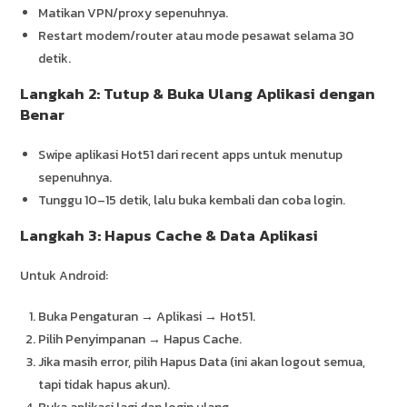
Matikan VPN/proxy sepenuhnya.
Restart modem/router atau mode pesawat selama 30
detik.
Langkah 2: Tutup & Buka Ulang Aplikasi dengan
Benar
Swipe aplikasi Hot51 dari recent apps untuk menutup
sepenuhnya.
Tunggu 10–15 detik, lalu buka kembali dan coba login.
Langkah 3: Hapus Cache & Data Aplikasi
Untuk Android:
Buka Pengaturan → Aplikasi → Hot51.
Pilih Penyimpanan → Hapus Cache.
Jika masih error, pilih Hapus Data (ini akan logout semua,
tapi tidak hapus akun).