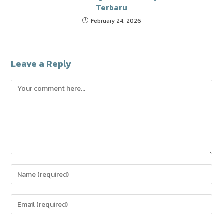
Terbaru
February 24, 2026
Leave a Reply
Comment
Enter
your
name
Enter
or
your
username