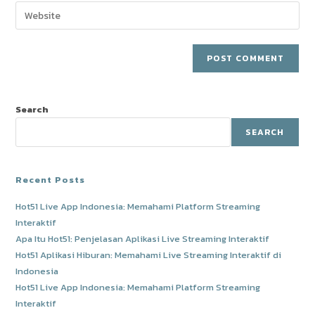
email
Enter
to
address
your
comment
to
website
comment
URL
(optional)
Search
SEARCH
Recent Posts
Hot51 Live App Indonesia: Memahami Platform Streaming
Interaktif
Apa Itu Hot51: Penjelasan Aplikasi Live Streaming Interaktif
Hot51 Aplikasi Hiburan: Memahami Live Streaming Interaktif di
Indonesia
Hot51 Live App Indonesia: Memahami Platform Streaming
Interaktif