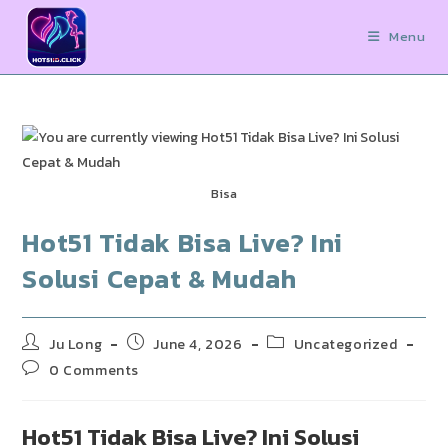
Skip
to
Menu
content
Bisa
Hot51 Tidak Bisa Live? Ini
Solusi Cepat & Mudah
Post
Post
Post
Ju Long
June 4, 2026
Uncategorized
author:
published:
category:
Post
0 Comments
comments:
Hot51 Tidak Bisa Live? Ini Solusi