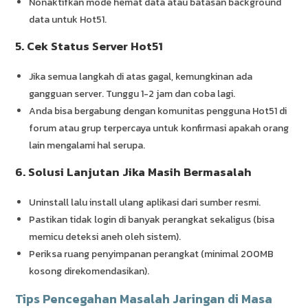
Nonaktifkan mode hemat data atau batasan background
data untuk Hot51.
5. Cek Status Server Hot51
Jika semua langkah di atas gagal, kemungkinan ada
gangguan server. Tunggu 1-2 jam dan coba lagi.
Anda bisa bergabung dengan komunitas pengguna Hot51 di
forum atau grup terpercaya untuk konfirmasi apakah orang
lain mengalami hal serupa.
6. Solusi Lanjutan Jika Masih Bermasalah
Uninstall lalu install ulang aplikasi dari sumber resmi.
Pastikan tidak login di banyak perangkat sekaligus (bisa
memicu deteksi aneh oleh sistem).
Periksa ruang penyimpanan perangkat (minimal 200MB
kosong direkomendasikan).
Tips Pencegahan Masalah Jaringan di Masa