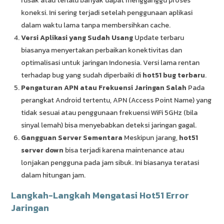
rusak atau terlalu banyak dapat mengganggu proses
koneksi. Ini sering terjadi setelah penggunaan aplikasi
dalam waktu lama tanpa membersihkan cache.
Versi Aplikasi yang Sudah Usang
Update terbaru
biasanya menyertakan perbaikan konektivitas dan
optimalisasi untuk jaringan Indonesia. Versi lama rentan
terhadap bug yang sudah diperbaiki di
hot51 bug terbaru
.
Pengaturan APN atau Frekuensi Jaringan Salah
Pada
perangkat Android tertentu, APN (Access Point Name) yang
tidak sesuai atau penggunaan frekuensi WiFi 5GHz (bila
sinyal lemah) bisa menyebabkan deteksi jaringan gagal.
Gangguan Server Sementara
Meskipun jarang,
hot51
server down
bisa terjadi karena maintenance atau
lonjakan pengguna pada jam sibuk. Ini biasanya teratasi
dalam hitungan jam.
Langkah-Langkah Mengatasi Hot51 Error
Jaringan