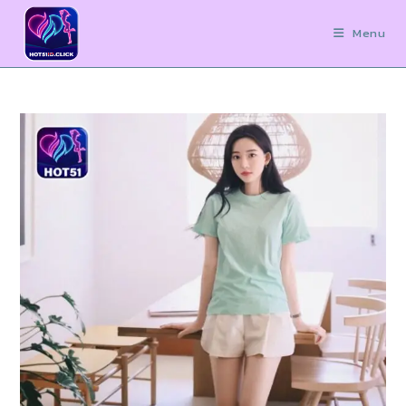
Skip
to
Menu
content