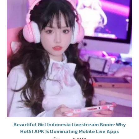
Beautiful Girl Indonesia Livestream Boom: Why
Hot51 APK Is Dominating Mobile Live Apps