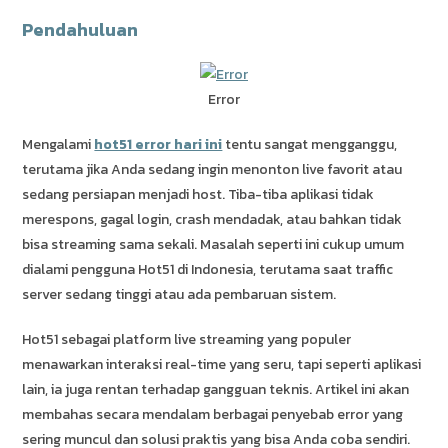
Pendahuluan
Error
Mengalami
hot51 error hari ini
tentu sangat mengganggu,
terutama jika Anda sedang ingin menonton live favorit atau
sedang persiapan menjadi host. Tiba-tiba aplikasi tidak
merespons, gagal login, crash mendadak, atau bahkan tidak
bisa streaming sama sekali. Masalah seperti ini cukup umum
dialami pengguna Hot51 di Indonesia, terutama saat traffic
server sedang tinggi atau ada pembaruan sistem.
Hot51 sebagai platform live streaming yang populer
menawarkan interaksi real-time yang seru, tapi seperti aplikasi
lain, ia juga rentan terhadap gangguan teknis. Artikel ini akan
membahas secara mendalam berbagai penyebab error yang
sering muncul dan solusi praktis yang bisa Anda coba sendiri.