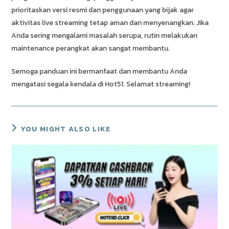
prioritaskan versi resmi dan penggunaan yang bijak agar
aktivitas live streaming tetap aman dan menyenangkan. Jika
Anda sering mengalami masalah serupa, rutin melakukan
maintenance perangkat akan sangat membantu.
Semoga panduan ini bermanfaat dan membantu Anda
mengatasi segala kendala di Hot51. Selamat streaming!
YOU MIGHT ALSO LIKE