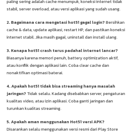
paling sering adalah cache menumpuk, koneksi internet tidak
stabil, server overload, atau versi aplikasi yang sudah usang.
2. Bagaimana cara mengatasi hot51 gagal login?
Bersihkan
cache & data, update aplikasi, restart HP, dan pastikan koneksi
internet stabil. Jika masih gagal, uninstall dan install ulang.
3. Kenapa hot51 crash terus padahal internet lancar?
Biasanya karena memori penuh, battery optimization aktif,
atau konflik dengan aplikasi lain. Coba clear cache dan
nonaktifkan optimasi baterai.
4. Apakah hot51 tidak bisa streaming hanya masalah
jaringan?
Tidak selalu. Kadang disebabkan server, pengaturan
kualitas video, atau izin aplikasi. Coba ganti jaringan dan
turunkan kualitas streaming.
5. Apakah aman menggunakan Hot51 versi APK?
Disarankan selalu menggunakan versi resmi dari Play Store