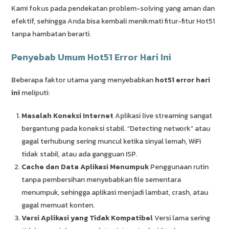
Kami fokus pada pendekatan problem-solving yang aman dan
efektif, sehingga Anda bisa kembali menikmati fitur-fitur Hot51
tanpa hambatan berarti.
Penyebab Umum Hot51 Error Hari Ini
Beberapa faktor utama yang menyebabkan
hot51 error hari
ini
meliputi:
Masalah Koneksi Internet
Aplikasi live streaming sangat
bergantung pada koneksi stabil. “Detecting network” atau
gagal terhubung sering muncul ketika sinyal lemah, WiFi
tidak stabil, atau ada gangguan ISP.
Cache dan Data Aplikasi Menumpuk
Penggunaan rutin
tanpa pembersihan menyebabkan file sementara
menumpuk, sehingga aplikasi menjadi lambat, crash, atau
gagal memuat konten.
Versi Aplikasi yang Tidak Kompatibel
Versi lama sering