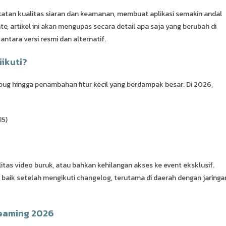
katan kualitas siaran dan keamanan, membuat aplikasi semakin andal
te, artikel ini akan mengupas secara detail apa saja yang berubah di
antara versi resmi dan alternatif.
ikuti?
x bug hingga penambahan fitur kecil yang berdampak besar. Di 2026,
15)
tas video buruk, atau bahkan kehilangan akses ke event eksklusif.
aik setelah mengikuti changelog, terutama di daerah dengan jaringa
reaming 2026