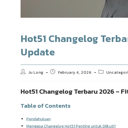
Hot51 Changelog Terbar
Update
Post
Post
Post
Ju Long
February 4, 2026
Uncategor
author:
published:
category:
Hot51 Changelog Terbaru 2026 – Fi
Table of Contents
Pendahuluan
Mengapa Changelog Hot51 Penting untuk Diikuti?