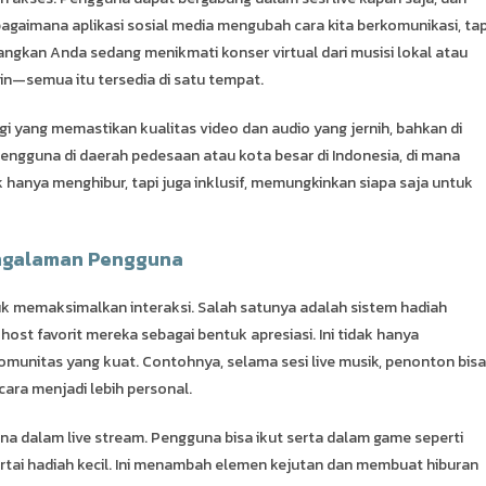
bagaimana aplikasi sosial media mengubah cara kita berkomunikasi, tap
angkan Anda sedang menikmati konser virtual dari musisi lokal atau
in—semua itu tersedia di satu tempat.
logi yang memastikan kualitas video dan audio yang jernih, bahkan di
pengguna di daerah pedesaan atau kota besar di Indonesia, di mana
dak hanya menghibur, tapi juga inklusif, memungkinkan siapa saja untuk
engalaman Pengguna
tuk memaksimalkan interaksi. Salah satunya adalah sistem hadiah
ost favorit mereka sebagai bentuk apresiasi. Ini tidak hanya
munitas yang kuat. Contohnya, selama sesi live musik, penonton bisa
ara menjadi lebih personal.
ana dalam live stream. Pengguna bisa ikut serta dalam game seperti
ertai hadiah kecil. Ini menambah elemen kejutan dan membuat hiburan