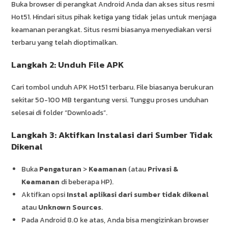
Buka browser di perangkat Android Anda dan akses situs resmi
Hot51. Hindari situs pihak ketiga yang tidak jelas untuk menjaga
keamanan perangkat. Situs resmi biasanya menyediakan versi
terbaru yang telah dioptimalkan.
Langkah 2: Unduh File APK
Cari tombol unduh APK Hot51 terbaru. File biasanya berukuran
sekitar 50-100 MB tergantung versi. Tunggu proses unduhan
selesai di folder “Downloads”.
Langkah 3: Aktifkan Instalasi dari Sumber Tidak
Dikenal
Buka
Pengaturan
>
Keamanan
(atau
Privasi &
Keamanan
di beberapa HP).
Aktifkan opsi
Instal aplikasi dari sumber tidak dikenal
atau
Unknown Sources
.
Pada Android 8.0 ke atas, Anda bisa mengizinkan browser