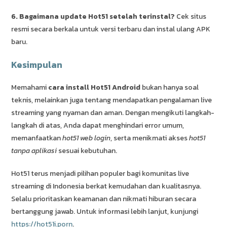
6. Bagaimana update Hot51 setelah terinstal?
Cek situs
resmi secara berkala untuk versi terbaru dan instal ulang APK
baru.
Kesimpulan
Memahami
cara install Hot51 Android
bukan hanya soal
teknis, melainkan juga tentang mendapatkan pengalaman live
streaming yang nyaman dan aman. Dengan mengikuti langkah-
langkah di atas, Anda dapat menghindari error umum,
memanfaatkan
hot51 web login
, serta menikmati akses
hot51
tanpa aplikasi
sesuai kebutuhan.
Hot51 terus menjadi pilihan populer bagi komunitas live
streaming di Indonesia berkat kemudahan dan kualitasnya.
Selalu prioritaskan keamanan dan nikmati hiburan secara
bertanggung jawab. Untuk informasi lebih lanjut, kunjungi
https://hot51i.porn
.