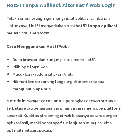
Hot51 Tanpa Aplikasi: Alternatif Web Login
Tidak semua orang ingin menginstal aplikasi tambahan.
Untungnya, Hot51 menyediakan opsi
hot51 tanpa aplikasi
melalui
hot51 web login
.
Cara Menggunakan Hot51 Web:
Buka browser dan kunjungi situs resmi Hot51.
Pilih opsi login web.
Masukkan kredensial akun Anda.
Nikmati live streaming langsung di browser tanpa
mengunduh apa pun.
Metode ini sangat cocok untuk perangkat dengan storage
terbatas atau pengguna yang hanya ingin mencoba platform
sesekali. Kualitas streaming di web biasanya setara dengan
aplikasi asli, meski beberapa fitur lanjutan mungkin lebih
optimal melalui aplikasi.