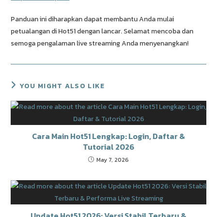
Panduan ini diharapkan dapat membantu Anda mulai
petualangan di Hot51 dengan lancar. Selamat mencoba dan
semoga pengalaman live streaming Anda menyenangkan!
YOU MIGHT ALSO LIKE
Cara Main Hot51 Lengkap: Login, Daftar &
Tutorial 2026
May 7, 2026
Update Hot51 2026: Versi Stabil Terbaru &