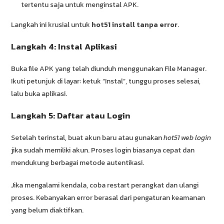
tertentu saja untuk menginstal APK.
Langkah ini krusial untuk
hot51 install tanpa error
.
Langkah 4: Instal Aplikasi
Buka file APK yang telah diunduh menggunakan File Manager.
Ikuti petunjuk di layar: ketuk “Instal”, tunggu proses selesai,
lalu buka aplikasi.
Langkah 5: Daftar atau Login
Setelah terinstal, buat akun baru atau gunakan
hot51 web login
jika sudah memiliki akun. Proses login biasanya cepat dan
mendukung berbagai metode autentikasi.
Jika mengalami kendala, coba restart perangkat dan ulangi
proses. Kebanyakan error berasal dari pengaturan keamanan
yang belum diaktifkan.