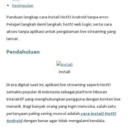
Kesimpulan
Panduan lengkap cara install Hot51 Android tanpa error.
Pelajari langkah demi langkah, hot51 web login, serta cara
akses tanpa aplikasi untuk pengalaman live streaming yang
lancar.
Pendahuluan
Install
Di era digital saat ini, aplikasi live streaming seperti Hot51
semakin populer di Indonesia sebagai platform hiburan
interaktif yang menghubungkan pengguna dengan konten live
menarik. Bagi banyak orang yang ingin mencoba, salah satu
pertanyaan paling sering muncul adalah
cara install Hot51
Android
dengan benar agar tidak mengalami kendala.