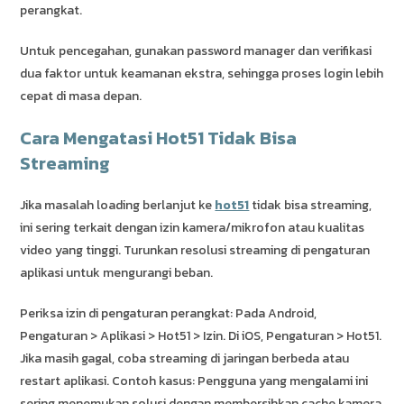
perangkat.
Untuk pencegahan, gunakan password manager dan verifikasi
dua faktor untuk keamanan ekstra, sehingga proses login lebih
cepat di masa depan.
Cara Mengatasi Hot51 Tidak Bisa
Streaming
Jika masalah loading berlanjut ke
hot51
tidak bisa streaming,
ini sering terkait dengan izin kamera/mikrofon atau kualitas
video yang tinggi. Turunkan resolusi streaming di pengaturan
aplikasi untuk mengurangi beban.
Periksa izin di pengaturan perangkat: Pada Android,
Pengaturan > Aplikasi > Hot51 > Izin. Di iOS, Pengaturan > Hot51.
Jika masih gagal, coba streaming di jaringan berbeda atau
restart aplikasi. Contoh kasus: Pengguna yang mengalami ini
sering menemukan solusi dengan membersihkan cache kamera