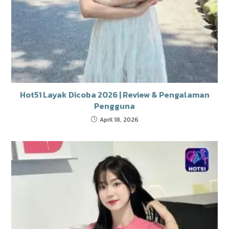
Hot51 Layak Dicoba 2026 | Review & Pengalaman
Pengguna
April 18, 2026