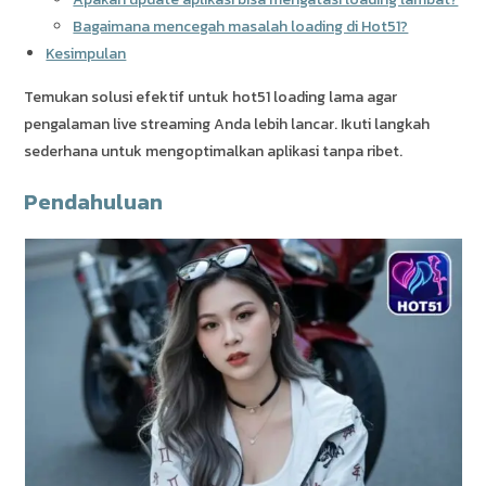
Bagaimana mencegah masalah loading di Hot51?
Kesimpulan
Temukan solusi efektif untuk hot51 loading lama agar
pengalaman live streaming Anda lebih lancar. Ikuti langkah
sederhana untuk mengoptimalkan aplikasi tanpa ribet.
Pendahuluan