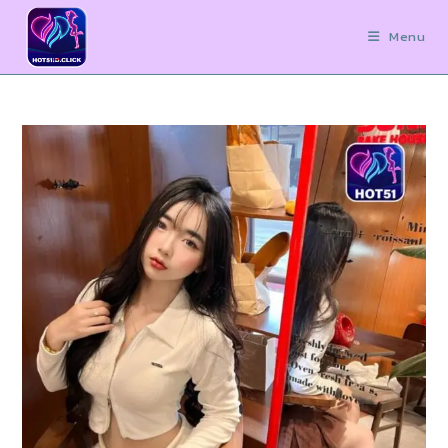
Skip
to
Menu
content