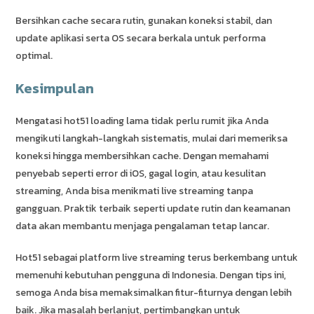
Bersihkan cache secara rutin, gunakan koneksi stabil, dan
update aplikasi serta OS secara berkala untuk performa
optimal.
Kesimpulan
Mengatasi hot51 loading lama tidak perlu rumit jika Anda
mengikuti langkah-langkah sistematis, mulai dari memeriksa
koneksi hingga membersihkan cache. Dengan memahami
penyebab seperti error di iOS, gagal login, atau kesulitan
streaming, Anda bisa menikmati live streaming tanpa
gangguan. Praktik terbaik seperti update rutin dan keamanan
data akan membantu menjaga pengalaman tetap lancar.
Hot51 sebagai platform live streaming terus berkembang untuk
memenuhi kebutuhan pengguna di Indonesia. Dengan tips ini,
semoga Anda bisa memaksimalkan fitur-fiturnya dengan lebih
baik. Jika masalah berlanjut, pertimbangkan untuk