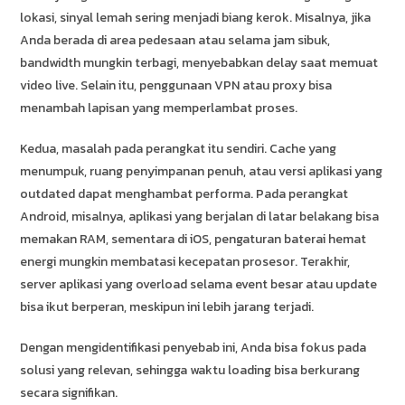
lokasi, sinyal lemah sering menjadi biang kerok. Misalnya, jika
Anda berada di area pedesaan atau selama jam sibuk,
bandwidth mungkin terbagi, menyebabkan delay saat memuat
video live. Selain itu, penggunaan VPN atau proxy bisa
menambah lapisan yang memperlambat proses.
Kedua, masalah pada perangkat itu sendiri. Cache yang
menumpuk, ruang penyimpanan penuh, atau versi aplikasi yang
outdated dapat menghambat performa. Pada perangkat
Android, misalnya, aplikasi yang berjalan di latar belakang bisa
memakan RAM, sementara di iOS, pengaturan baterai hemat
energi mungkin membatasi kecepatan prosesor. Terakhir,
server aplikasi yang overload selama event besar atau update
bisa ikut berperan, meskipun ini lebih jarang terjadi.
Dengan mengidentifikasi penyebab ini, Anda bisa fokus pada
solusi yang relevan, sehingga waktu loading bisa berkurang
secara signifikan.