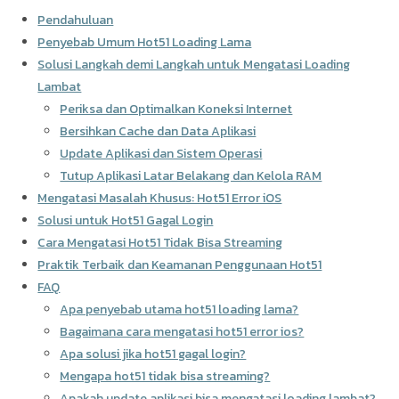
Pendahuluan
Penyebab Umum Hot51 Loading Lama
Solusi Langkah demi Langkah untuk Mengatasi Loading
Lambat
Periksa dan Optimalkan Koneksi Internet
Bersihkan Cache dan Data Aplikasi
Update Aplikasi dan Sistem Operasi
Tutup Aplikasi Latar Belakang dan Kelola RAM
Mengatasi Masalah Khusus: Hot51 Error iOS
Solusi untuk Hot51 Gagal Login
Cara Mengatasi Hot51 Tidak Bisa Streaming
Praktik Terbaik dan Keamanan Penggunaan Hot51
FAQ
Apa penyebab utama hot51 loading lama?
Bagaimana cara mengatasi hot51 error ios?
Apa solusi jika hot51 gagal login?
Mengapa hot51 tidak bisa streaming?
Apakah update aplikasi bisa mengatasi loading lambat?