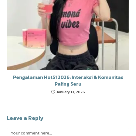
Pengalaman Hot51 2026: Interaksi & Komunitas
Paling Seru
January 13, 2026
Leave a Reply
Comment