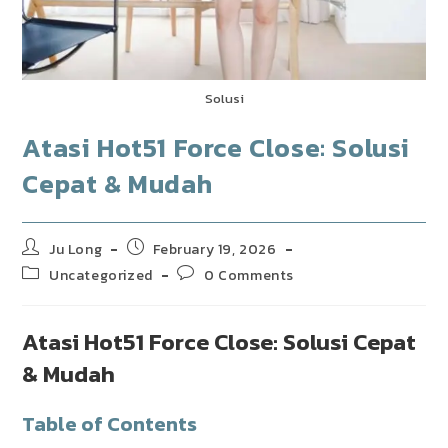
Solusi
Atasi Hot51 Force Close: Solusi
Cepat & Mudah
Post
Post
Ju Long
February 19, 2026
author:
published:
Post
Post
Uncategorized
0 Comments
category:
comments:
Atasi Hot51 Force Close: Solusi Cepat
& Mudah
Table of Contents