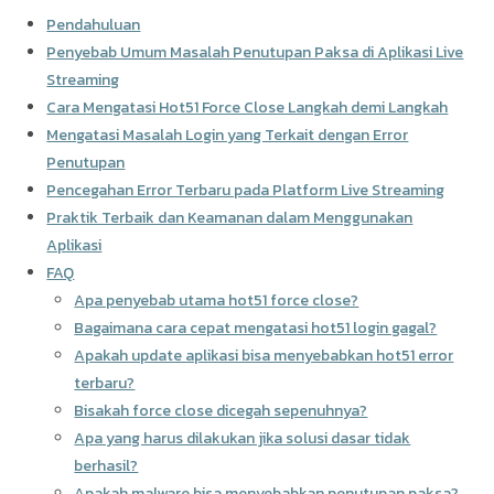
Pendahuluan
Penyebab Umum Masalah Penutupan Paksa di Aplikasi Live
Streaming
Cara Mengatasi Hot51 Force Close Langkah demi Langkah
Mengatasi Masalah Login yang Terkait dengan Error
Penutupan
Pencegahan Error Terbaru pada Platform Live Streaming
Praktik Terbaik dan Keamanan dalam Menggunakan
Aplikasi
FAQ
Apa penyebab utama hot51 force close?
Bagaimana cara cepat mengatasi hot51 login gagal?
Apakah update aplikasi bisa menyebabkan hot51 error
terbaru?
Bisakah force close dicegah sepenuhnya?
Apa yang harus dilakukan jika solusi dasar tidak
berhasil?
Apakah malware bisa menyebabkan penutupan paksa?