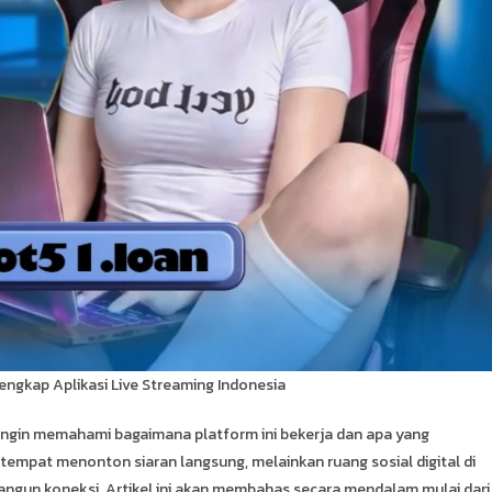
engkap Aplikasi Live Streaming Indonesia
 ingin memahami bagaimana platform ini bekerja dan apa yang
tempat menonton siaran langsung, melainkan ruang sosial digital di
gun koneksi. Artikel ini akan membahas secara mendalam mulai dari