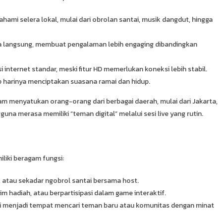
ami selera lokal, mulai dari obrolan santai, musik dangdut, hingga
ra langsung, membuat pengalaman lebih engaging dibandingkan
internet standar, meski fitur HD memerlukan koneksi lebih stabil.
p harinya menciptakan suasana ramai dan hidup.
am menyatukan orang-orang dari berbagai daerah, mulai dari Jakarta,
una merasa memiliki “teman digital” melalui sesi live yang rutin.
iliki beragam fungsi:
 atau sekadar ngobrol santai bersama host.
im hadiah, atau berpartisipasi dalam game interaktif.
i menjadi tempat mencari teman baru atau komunitas dengan minat