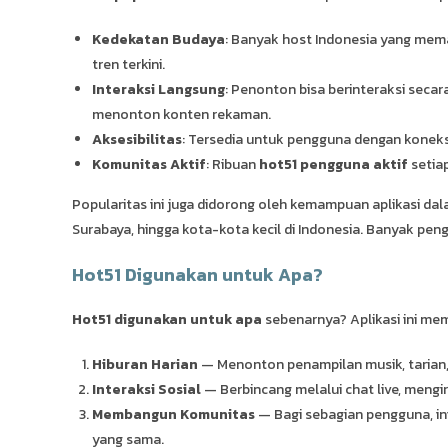
Kedekatan Budaya
: Banyak host Indonesia yang memah
tren terkini.
Interaksi Langsung
: Penonton bisa berinteraksi seca
menonton konten rekaman.
Aksesibilitas
: Tersedia untuk pengguna dengan koneksi 
Komunitas Aktif
: Ribuan
hot51 pengguna aktif
setia
Popularitas ini juga didorong oleh kemampuan aplikasi dal
Surabaya, hingga kota-kota kecil di Indonesia. Banyak pengg
Hot51 Digunakan untuk Apa?
Hot51 digunakan untuk apa
sebenarnya? Aplikasi ini mem
Hiburan Harian
— Menonton penampilan musik, tarian,
Interaksi Sosial
— Berbincang melalui chat live, mengir
Membangun Komunitas
— Bagi sebagian pengguna, in
yang sama.