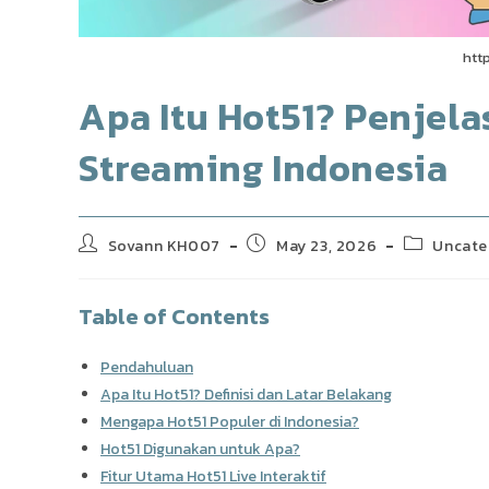
http
Apa Itu Hot51? Penjela
Streaming Indonesia
Post
Post
Post
Sovann KH007
May 23, 2026
Uncate
author:
published:
category:
Table of Contents
Pendahuluan
Apa Itu Hot51? Definisi dan Latar Belakang
Mengapa Hot51 Populer di Indonesia?
Hot51 Digunakan untuk Apa?
Fitur Utama Hot51 Live Interaktif