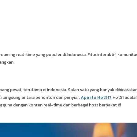
eaming real-time yang populer di Indonesia. Fitur interaktif, komunita
angkan.
embang pesat, terutama di Indonesia. Salah satu yang banyak dibicaraka
si langsung antara penonton dan penyiar.
Apa itu Hot51?
Hot51 adala
ngguna dengan konten real-time dari berbagai host berbakat di