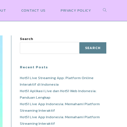
Toggle
OUT
CONTACT US
PRIVACY POLICY
website
Search
SEARCH
search
Recent Posts
Hot51 Live Streaming App: Platform Online
Interaktif di Indonesia
Hot51 Aplikasi Live dan Hot51 Web Indonesia:
Panduan Lengkap
Hot51 Live App Indonesia: Memahami Platform
Streaming Interaktif
Hot51 Live App Indonesia: Memahami Platform
Streaming Interaktif