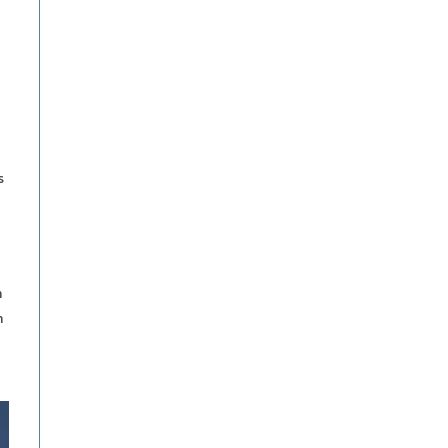
s
n
h