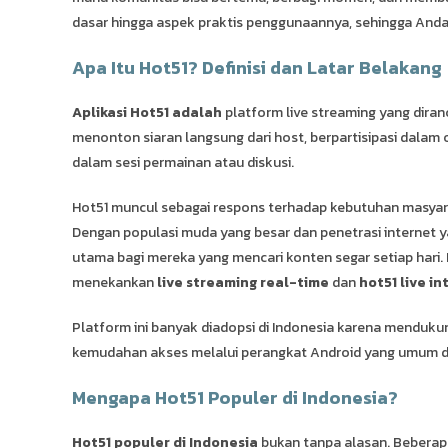
dasar hingga aspek praktis penggunaannya, sehingga And
Apa Itu Hot51? Definisi dan Latar Belakang
Aplikasi Hot51 adalah
platform live streaming yang dira
menonton siaran langsung dari host, berpartisipasi dalam 
dalam sesi permainan atau diskusi.
Hot51 muncul sebagai respons terhadap kebutuhan masyar
Dengan populasi muda yang besar dan penetrasi internet ya
utama bagi mereka yang mencari konten segar setiap hari
menekankan
live streaming real-time
dan
hot51 live in
Platform ini banyak diadopsi di Indonesia karena mendukun
kemudahan akses melalui perangkat Android yang umum d
Mengapa Hot51 Populer di Indonesia?
Hot51 populer di Indonesia
bukan tanpa alasan. Beberapa