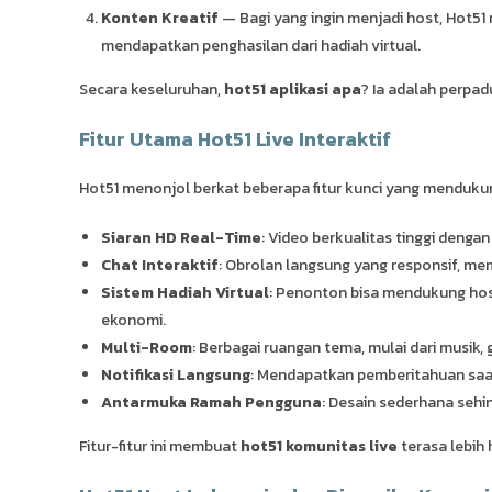
Konten Kreatif
— Bagi yang ingin menjadi host, Hot5
mendapatkan penghasilan dari hadiah virtual.
Secara keseluruhan,
hot51 aplikasi apa
? Ia adalah perpad
Fitur Utama Hot51 Live Interaktif
Hot51 menonjol berkat beberapa fitur kunci yang menduk
Siaran HD Real-Time
: Video berkualitas tinggi dengan
Chat Interaktif
: Obrolan langsung yang responsif, m
Sistem Hadiah Virtual
: Penonton bisa mendukung host 
ekonomi.
Multi-Room
: Berbagai ruangan tema, mulai dari musik, 
Notifikasi Langsung
: Mendapatkan pemberitahuan saat 
Antarmuka Ramah Pengguna
: Desain sederhana sehi
Fitur-fitur ini membuat
hot51 komunitas live
terasa lebih