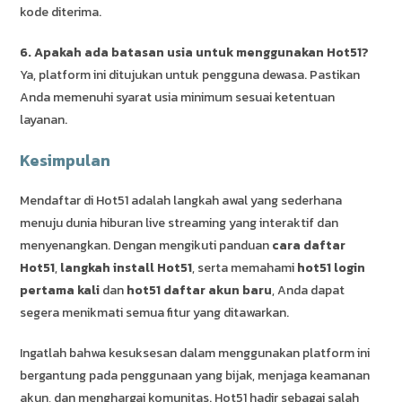
kode diterima.
6. Apakah ada batasan usia untuk menggunakan Hot51?
Ya, platform ini ditujukan untuk pengguna dewasa. Pastikan
Anda memenuhi syarat usia minimum sesuai ketentuan
layanan.
Kesimpulan
Mendaftar di Hot51 adalah langkah awal yang sederhana
menuju dunia hiburan live streaming yang interaktif dan
menyenangkan. Dengan mengikuti panduan
cara daftar
Hot51
,
langkah install Hot51
, serta memahami
hot51 login
pertama kali
dan
hot51 daftar akun baru
, Anda dapat
segera menikmati semua fitur yang ditawarkan.
Ingatlah bahwa kesuksesan dalam menggunakan platform ini
bergantung pada penggunaan yang bijak, menjaga keamanan
akun, dan menghargai komunitas. Hot51 hadir sebagai salah