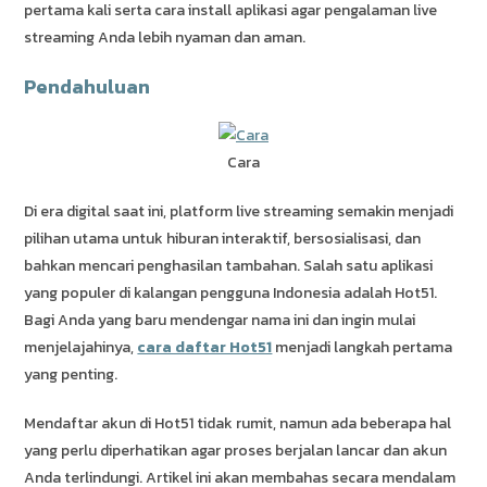
pertama kali serta cara install aplikasi agar pengalaman live
streaming Anda lebih nyaman dan aman.
Pendahuluan
Cara
Di era digital saat ini, platform live streaming semakin menjadi
pilihan utama untuk hiburan interaktif, bersosialisasi, dan
bahkan mencari penghasilan tambahan. Salah satu aplikasi
yang populer di kalangan pengguna Indonesia adalah Hot51.
Bagi Anda yang baru mendengar nama ini dan ingin mulai
menjelajahinya,
cara daftar Hot51
menjadi langkah pertama
yang penting.
Mendaftar akun di Hot51 tidak rumit, namun ada beberapa hal
yang perlu diperhatikan agar proses berjalan lancar dan akun
Anda terlindungi. Artikel ini akan membahas secara mendalam