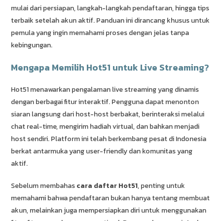
mulai dari persiapan, langkah-langkah pendaftaran, hingga tips
terbaik setelah akun aktif. Panduan ini dirancang khusus untuk
pemula yang ingin memahami proses dengan jelas tanpa
kebingungan.
Mengapa Memilih Hot51 untuk Live Streaming?
Hot51 menawarkan pengalaman live streaming yang dinamis
dengan berbagai fitur interaktif. Pengguna dapat menonton
siaran langsung dari host-host berbakat, berinteraksi melalui
chat real-time, mengirim hadiah virtual, dan bahkan menjadi
host sendiri. Platform ini telah berkembang pesat di Indonesia
berkat antarmuka yang user-friendly dan komunitas yang
aktif.
Sebelum membahas
cara daftar Hot51
, penting untuk
memahami bahwa pendaftaran bukan hanya tentang membuat
akun, melainkan juga mempersiapkan diri untuk menggunakan