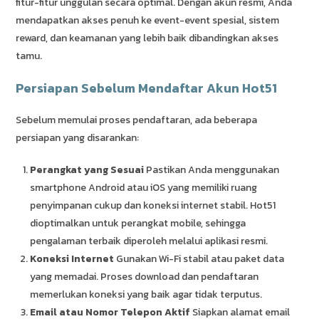
fitur-fitur unggulan secara optimal. Dengan akun resmi, Anda
mendapatkan akses penuh ke event-event spesial, sistem
reward, dan keamanan yang lebih baik dibandingkan akses
tamu.
Persiapan Sebelum Mendaftar Akun Hot51
Sebelum memulai proses pendaftaran, ada beberapa
persiapan yang disarankan:
Perangkat yang Sesuai
Pastikan Anda menggunakan
smartphone Android atau iOS yang memiliki ruang
penyimpanan cukup dan koneksi internet stabil. Hot51
dioptimalkan untuk perangkat mobile, sehingga
pengalaman terbaik diperoleh melalui aplikasi resmi.
Koneksi Internet
Gunakan Wi-Fi stabil atau paket data
yang memadai. Proses download dan pendaftaran
memerlukan koneksi yang baik agar tidak terputus.
Email atau Nomor Telepon Aktif
Siapkan alamat email