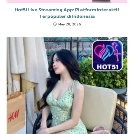
Hot51 Live Streaming App: Platform Interaktif
Terpopuler di Indonesia
May 28, 2026