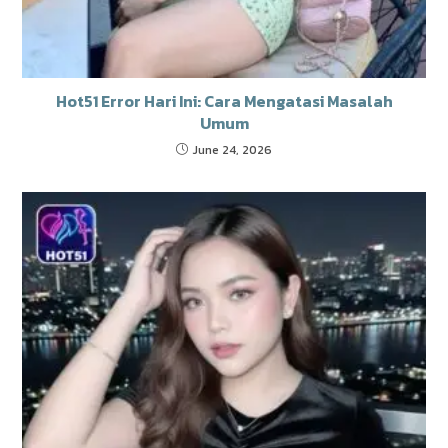
Hot51 Error Hari Ini: Cara Mengatasi Masalah
Umum
June 24, 2026