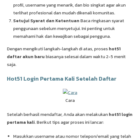
profil, username yang menarik, dan bio singkat agar akun
terlihat profesional dan mudah dikenali komunitas.
Setujui Syarat dan Ketentuan
Baca ringkasan syarat
penggunaan sebelum menyetujui. Ini penting untuk
memahami hak dan kewajiban sebagai pengguna.
Dengan mengikuti langkah-langkah di atas, proses
hot51
daftar akun baru
biasanya selesai dalam waktu 2-5 menit
saja.
Hot51 Login Pertama Kali Setelah Daftar
Cara
Setelah berhasil mendaftar, Anda akan melakukan
hot51 login
pertama kali
. Berikut tips agar proses ini lancar:
Masukkan username atau nomor telepon/email yang telah