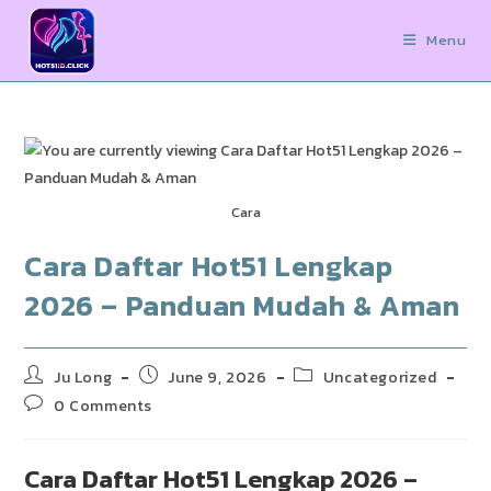
Skip
to
Menu
content
Cara
Cara Daftar Hot51 Lengkap
2026 – Panduan Mudah & Aman
Post
Post
Post
Ju Long
June 9, 2026
Uncategorized
author:
published:
category:
Post
0 Comments
comments:
Cara Daftar Hot51 Lengkap 2026 –